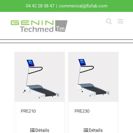
Passer
04 42 28 58 47
|
commercial@fizfab.com
au
contenu
PRE210
PRE230
Détails
Détails