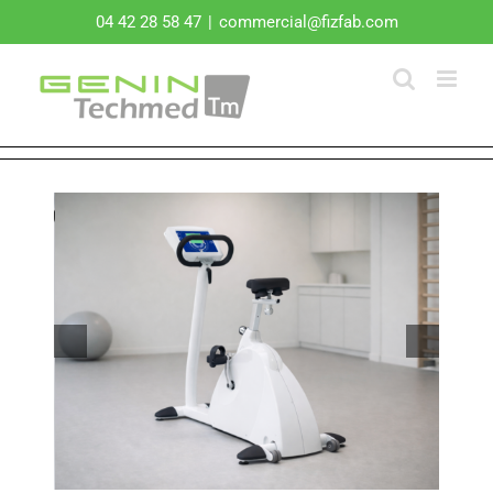
Passer
04 42 28 58 47
|
commercial@fizfab.com
au
contenu
Next
Previous