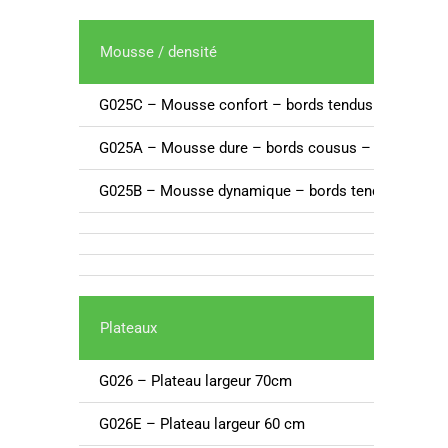
Mousse / densité
G025C – Mousse confort – bords tendus – épaisse
G025A – Mousse dure – bords cousus – épaisseur 
G025B – Mousse dynamique – bords tendus – épai
Plateaux
St
G026 – Plateau largeur 70cm
En
G026E – Plateau largeur 60 cm
De