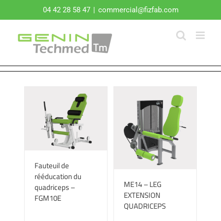
Passer
04 42 28 58 47
|
commercial@fizfab.com
au
contenu
Fauteuil de
rééducation du
ME14 – LEG
quadriceps –
EXTENSION
FGM10E
QUADRICEPS