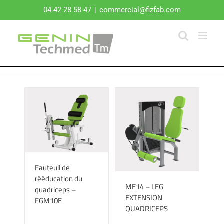
Passer
04 42 28 58 47
|
commercial@fizfab.com
au
contenu
Fauteuil de
rééducation du
ME14 – LEG
quadriceps –
EXTENSION
FGM10E
QUADRICEPS