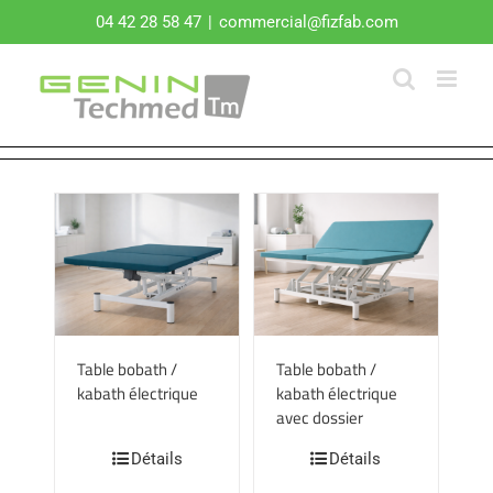
Passer
04 42 28 58 47
|
commercial@fizfab.com
au
contenu
Table bobath /
Table bobath /
kabath électrique
kabath électrique
avec dossier
Détails
Détails