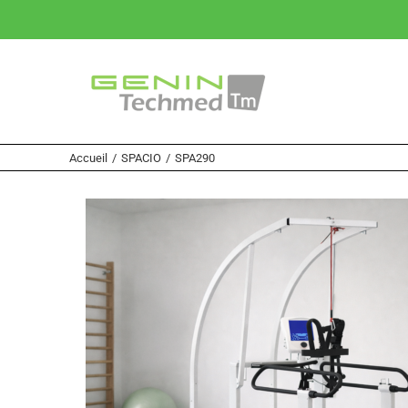
Passer
au
contenu
Accueil
/
SPACIO
/
SPA290