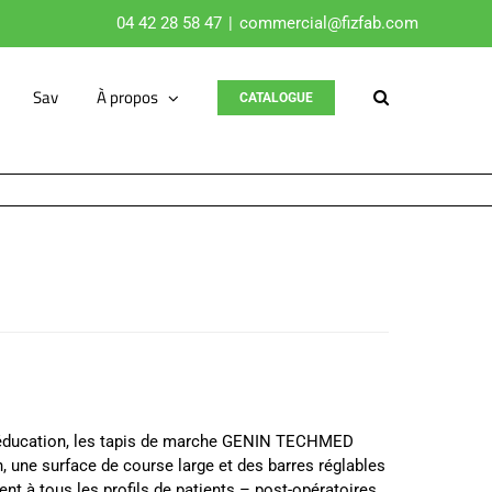
04 42 28 58 47
|
commercial@fizfab.com
Sav
À propos
CATALOGUE
rééducation, les tapis de marche GENIN TECHMED
, une surface de course large et des barres réglables
ent à tous les profils de patients – post-opératoires,