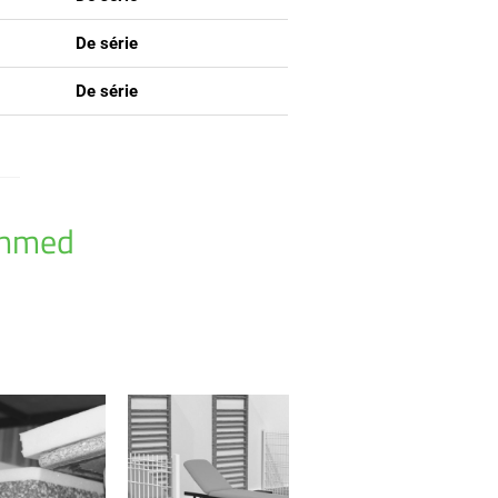
De série
De série
chmed