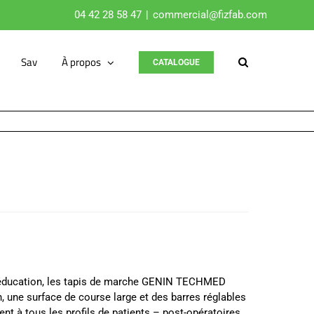
04 42 28 58 47
|
commercial@fizfab.com
Sav
À propos
CATALOGUE
rééducation, les tapis de marche GENIN TECHMED
, une surface de course large et des barres réglables
ent à tous les profils de patients – post-opératoires,