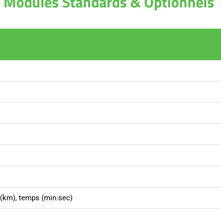
Modules Standards & Optionnels
e (km), temps (min:sec)