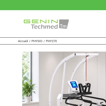
Passer
au
contenu
Accueil
/
PHYSIO
/
PHY270