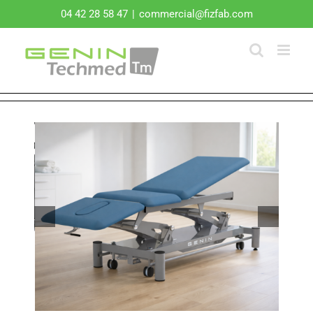
Passer
04 42 28 58 47
|
commercial@fizfab.com
au
contenu
Next
Previous