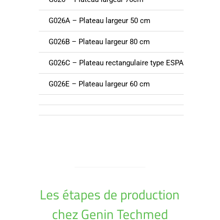
G026A – Plateau largeur 50 cm
En
G026B – Plateau largeur 80 cm
En
G026C – Plateau rectangulaire type ESPACE
De
G026E – Plateau largeur 60 cm
De
Les étapes de production
chez Genin Techmed