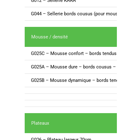
G012 – Sellerie KARA
G044 – Sellerie bords cousus (pour mousses dynami
Mousse / densité
G025C – Mousse confort – bords tendus – épaisse
G025A – Mousse dure – bords cousus – épaisseur 
G025B – Mousse dynamique – bords tendus – épai
Plateaux
St
G026 – Plateau largeur 70cm
En